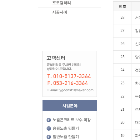
포토갤러리
번호
시공사례
28
서
27
강
26
신
25
당
24
전
23
화
22
목
21
경
20
대
19
파