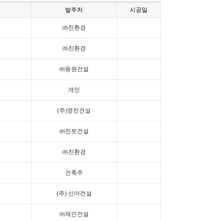
발주처
시공일
㈜친환경
㈜친환경
㈜동원건설
개인
(주)영진건설
㈜진토건설
㈜친환경
건축주
(주) 신아건설
㈜제인건설