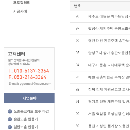
포토갤러리
번호
시공사례
98
제주도 애월읍 아파트담장
97
팔공산 개인주택 송판노출
96
영천 대천 전원주택 송판
95
달성구지 상가 송판노출만
94
대구시 동촌 다세대주택 
93
예천 곤충체험관 주차장 
92
전북 김제 지평선고교 교
91
경기도 양평 개인주택 일
90
서울 역삼동 효성빌딩 인
89
울진 기성면 헬기장 노출